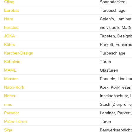
Ciling
Spanndecken
Eurobat
Türbeschläge
Haro
Celenio, Laminat,
horatec
individuelle Maß
JOKA
Tapeten, Design
Kährs
Parkett, Funierb
Karcher-Design
Türbeschläge
Köhnlein
Türen
MAME
Glastüren
Meister
Paneele, Linoleu
Nabo-Kork
Kork, Korkfliesen
Neher
Insektenschutz,
nmc
Stuck (Zierprofile
Parador
Laminat, Parkett
Prüm-Türen
Türen
Siga
Bauwerksabdich