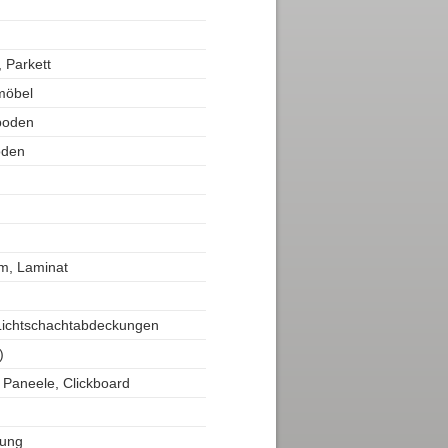
 Parkett
möbel
boden
oden
m, Laminat
 Lichtschachtabdeckungen
)
, Paneele, Clickboard
tung